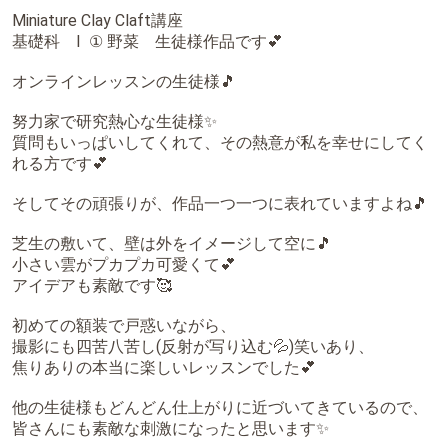
Miniature Clay Claft講座
基礎科 Ⅰ ① 野菜 生徒様作品です💕
オンラインレッスンの生徒様🎵
努力家で研究熱心な生徒様✨
質問もいっぱいしてくれて、その熱意が私を幸せにしてく
れる方です💕
そしてその頑張りが、作品一つ一つに表れていますよね🎵
芝生の敷いて、壁は外をイメージして空に🎵
小さい雲がプカプカ可愛くて💕
アイデアも素敵です🥰
初めての額装で戸惑いながら、
撮影にも四苦八苦し(反射が写り込む💦)笑いあり、
焦りありの本当に楽しいレッスンでした💕
他の生徒様もどんどん仕上がりに近づいてきているので、
皆さんにも素敵な刺激になったと思います✨