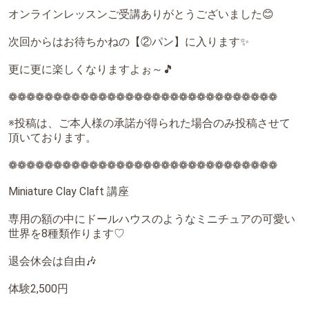
オンラインレッスンご受講ありがとうございました😊
次回からはお待ちかねの【②パン】に入ります✨
更に更に楽しくなりますよぉ～🎵
❁❁❁❁❁❁❁❁❁❁❁❁❁❁❁❁❁❁❁❁❁❁❁❁❁❁❁❁❁❁
※投稿は、ご本人様の承諾が得られた場合のみ投稿させて
頂いております。
❁❁❁❁❁❁❁❁❁❁❁❁❁❁❁❁❁❁❁❁❁❁❁❁❁❁❁❁❁❁
⁡Miniature Clay Claft 講座⁡
⁡専用の額の中にドールハウスのようなミニチュアの可愛い
世界を8種類作ります♡⁡
⁡退会休会は自由🎶⁡⁡
体験2,500円