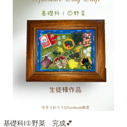
基礎科 Ⅱ ⑦お花
卒業作品 ⑧パッチワーク
体験レッスン
師範科 食品
師範科 ステンドランプ
Chocolat*field監修 １day 季節のデニッシュ
Chocolat*field監修 3dayレッスン 【四季を彩る和スイーツ】
Chocolat*field監修 皮むきバナナとクレープ
Chocolat*field監修「ハワイアン・パイナップルカフェ」
日本ミニチュアフード協会 体験レッスン
１day ミニチュア チューリップ🌷
1day幸せの四つ葉のクローバー作り
１day 粘土で出きる金木犀
1day 小鳥もついばみたくなる苺作り🍓
基礎科Ⅰ①野菜 完成💕