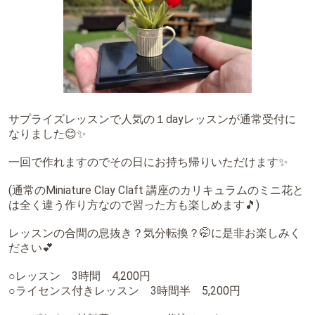
基礎科 Ⅱ ⑦お花
卒業作品 ⑧パッチワーク
体験レッスン
師範科 食品
師範科 ステンドランプ
Chocolat*field監修 １day 季節のデニッシュ
Chocolat*field監修 3dayレッスン 【四季を彩る和スイーツ】
Chocolat*field監修 皮むきバナナとクレープ
Chocolat*field監修「ハワイアン・パイナップルカフェ」
日本ミニチュアフード協会 体験レッスン
１day ミニチュア チューリップ🌷
1day幸せの四つ葉のクローバー作り
サプライズレッスンで人気の１dayレッスンが通常受付に
１day 粘土で出きる金木犀
1day 小鳥もついばみたくなる苺作り🍓
なりました😊✨
一回で作れますのでその日にお持ち帰りいただけます✨
(通常の⁡Miniature Clay Claft 講座⁡のカリキュラムのミニ花と
は全く違う作り方なので習った方も楽しめます🎵)
レッスンの合間の息抜き？気分転換？🤭に是非お楽しみく
ださい💕
○レッスン 3時間 4,200円
○ライセンス付きレッスン 3時間半 5,200円