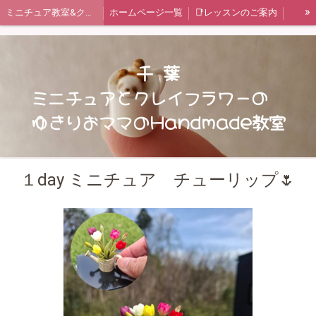
»
ミニチュア教室&クレイフラワー教室
ホームページ一覧
📑レッスンのご案内
ご予約状況カレンダー
🔍教室情報🔎
✏️ブログ
お問い合わせフォーム
🍞ミニチュア レッスンメニュー
千 葉
🥀クレイフラワー レッスンメニュー
短期集中レッスン 一覧
ミニチュアとクレイフラワーの
ゆきりおママのHandmade教室
Miniature Clay Claft 講座
日本ミニチュアフード協会認定講座
Chocolat*field監修レッスン
日本ﾐﾆﾁｭｱﾌｰﾄﾞ協会認定講座 作品集(生徒様作品有り)
ﾐﾆﾁｭｱ ｽﾃｯﾌﾟｱｯﾌﾟ 作品集(生徒様作品有り)
タイアップ企画
クレイフラワー基礎必修
１day ミニチュア チューリップ🌷
クレイフラワー初級編 作品集
クレイフラワー中級編 作品集
クレイフラワー上級編 作品集
😊体験画像コーナー
レッスン風景
生徒様のお声Part1
生徒様のお声Part２
📋️ゆきりお通信
基礎科 Ⅰ ①野菜
基礎科 Ⅰ ②パン
基礎科 Ⅰ ③ケーキ
基礎科 Ⅰ ④キッチン
基礎科 Ⅱ ⑤お皿
基礎科 Ⅱ ⑥おもちゃ