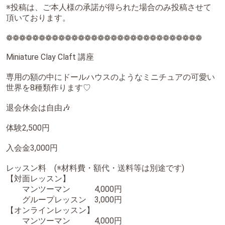
※投稿は、ご本人様の承諾が得られた場合のみ投稿させて
頂いております。
❁❁❁❁❁❁❁❁❁❁❁❁❁❁❁❁❁❁❁❁❁❁❁❁❁❁❁❁❁❁
⁡Miniature Clay Claft 講座⁡
⁡専用の額の中にドールハウスのようなミニチュアの可愛い
世界を8種類作ります♡⁡
⁡退会休会は自由🎶⁡⁡
体験2,500円
入会金3,000円
⁡レッスン料 (※材料費・額代・送料等は別途です)
【対面レッスン】
⁡ マンツーマン 4,000円⁡
グループレッスン 3,000円⁡⁡
⁡【オンラインレッスン】⁡
⁡マンツーマン 4,000円