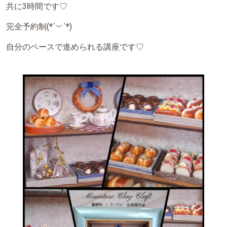
⁡共に3時間です♡⁡
⁡完全予約制(*´︶`*)⁡⁡
⁡自分のペースで進められる講座です♡⁡