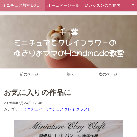
»
ミニチュア教室&クレイフラワー教室
ホームページ一覧
📑レッスンのご案内
ご予約状況カレンダー
🔍教室情報🔎
✏️ブログ
お問い合わせフォーム
🍞ミニチュア レッスンメニュー
千 葉
🥀クレイフラワー レッスンメニュー
短期集中レッスン 一覧
ミニチュアとクレイフラワーの
ゆきりおママのHandmade教室
Miniature Clay Claft 講座
日本ミニチュアフード協会認定講座
Chocolat*field監修レッスン
日本ﾐﾆﾁｭｱﾌｰﾄﾞ協会認定講座 作品集(生徒様作品有り)
ﾐﾆﾁｭｱ ｽﾃｯﾌﾟｱｯﾌﾟ 作品集(生徒様作品有り)
タイアップ企画
クレイフラワー基礎必修
前のページ
一覧へ
次のページ
クレイフラワー初級編 作品集
クレイフラワー中級編 作品集
お気に入りの作品に
クレイフラワー上級編 作品集
😊体験画像コーナー
レッスン風景
2025年02月24日 17:38
生徒様のお声Part1
生徒様のお声Part２
📋️ゆきりお通信
カテゴリ：
ミニチュア
ミニチュア クレイ クラフト
基礎科 Ⅰ ①野菜
基礎科 Ⅰ ②パン
基礎科 Ⅰ ③ケーキ
基礎科 Ⅰ ④キッチン
基礎科 Ⅱ ⑤お皿
基礎科 Ⅱ ⑥おもちゃ