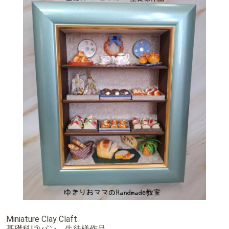
基礎科 Ⅱ ⑦お花
卒業作品 ⑧パッチワーク
体験レッスン
師範科 食品
師範科 ステンドランプ
Chocolat*field監修 １day 季節のデニッシュ
Chocolat*field監修 3dayレッスン 【四季を彩る和スイーツ】
Chocolat*field監修 皮むきバナナとクレープ
Chocolat*field監修「ハワイアン・パイナップルカフェ」
日本ミニチュアフード協会 体験レッスン
１day ミニチュア チューリップ🌷
1day幸せの四つ葉のクローバー作り
１day 粘土で出きる金木犀
1day 小鳥もついばみたくなる苺作り🍓
Miniature Clay Claft
基礎科Ⅰ②パン 生徒様作品