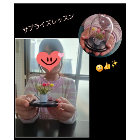
基礎科 Ⅱ ⑦お花
卒業作品 ⑧パッチワーク
体験レッスン
師範科 食品
師範科 ステンドランプ
Chocolat*field監修 １day 季節のデニッシュ
Chocolat*field監修 3dayレッスン 【四季を彩る和スイーツ】
Chocolat*field監修 皮むきバナナとクレープ
Chocolat*field監修「ハワイアン・パイナップルカフェ」
日本ミニチュアフード協会 体験レッスン
１day ミニチュア チューリップ🌷
1day幸せの四つ葉のクローバー作り
１day 粘土で出きる金木犀
1day 小鳥もついばみたくなる苺作り🍓