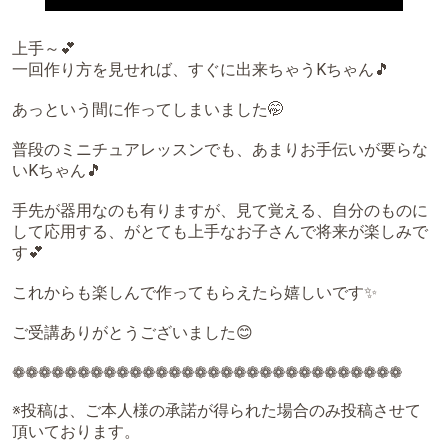
上手～💕
一回作り方を見せれば、すぐに出来ちゃうKちゃん🎵
あっという間に作ってしまいました🤭
普段のミニチュアレッスンでも、あまりお手伝いが要らな
いKちゃん🎵
手先が器用なのも有りますが、見て覚える、自分のものに
して応用する、がとても上手なお子さんで将来が楽しみで
す💕
これからも楽しんで作ってもらえたら嬉しいです✨
ご受講ありがとうございました😊
❁❁❁❁❁❁❁❁❁❁❁❁❁❁❁❁❁❁❁❁❁❁❁❁❁❁❁❁❁❁
※投稿は、ご本人様の承諾が得られた場合のみ投稿させて
頂いております。