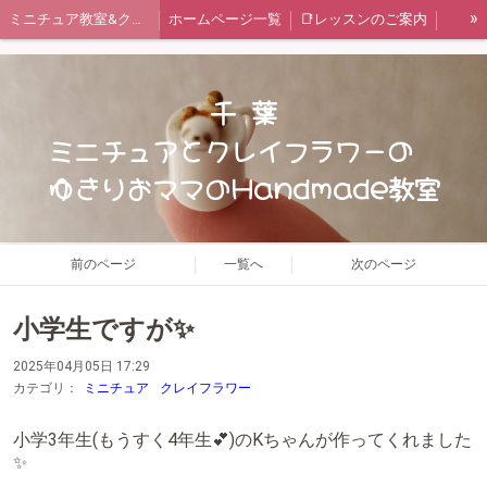
»
ミニチュア教室&クレイフラワー教室
ホームページ一覧
📑レッスンのご案内
ご予約状況カレンダー
🔍教室情報🔎
✏️ブログ
お問い合わせフォーム
🍞ミニチュア レッスンメニュー
千 葉
🥀クレイフラワー レッスンメニュー
短期集中レッスン 一覧
ミニチュアとクレイフラワーの
ゆきりおママのHandmade教室
Miniature Clay Claft 講座
日本ミニチュアフード協会認定講座
Chocolat*field監修レッスン
日本ﾐﾆﾁｭｱﾌｰﾄﾞ協会認定講座 作品集(生徒様作品有り)
ﾐﾆﾁｭｱ ｽﾃｯﾌﾟｱｯﾌﾟ 作品集(生徒様作品有り)
タイアップ企画
クレイフラワー基礎必修
前のページ
一覧へ
次のページ
クレイフラワー初級編 作品集
クレイフラワー中級編 作品集
小学生ですが✨
クレイフラワー上級編 作品集
😊体験画像コーナー
レッスン風景
2025年04月05日 17:29
生徒様のお声Part1
生徒様のお声Part２
📋️ゆきりお通信
カテゴリ：
ミニチュア
クレイフラワー
基礎科 Ⅰ ①野菜
基礎科 Ⅰ ②パン
基礎科 Ⅰ ③ケーキ
小学3年生(もうすく4年生💕)のKちゃんが作ってくれました
基礎科 Ⅰ ④キッチン
基礎科 Ⅱ ⑤お皿
基礎科 Ⅱ ⑥おもちゃ
✨