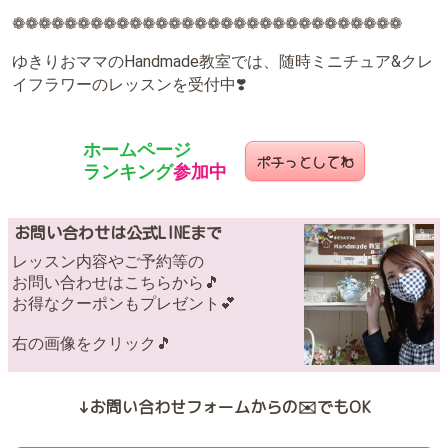
❁❁❁❁❁❁❁❁❁❁❁❁❁❁❁❁❁❁❁❁❁❁❁❁❁❁❁❁❁❁
ゆきりおママのHandmade教室では、随時ミニチュア&クレ
イフラワーのレッスンを受付中❣️
ホームページ
ポチっとしてね
ランキング
参加中
お問い合わせは公式LINEまで
レッスン内容やご予約等の
お問い合わせはこちらから🎵
お得なクーポンもプレゼント💕
右の画像をクリック🎵
↓お問い合わせフォームからの✉️でもOK