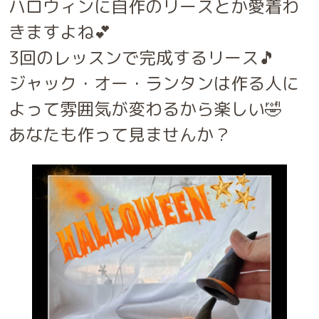
ハロウィンに自作のリースとか愛着わ
基礎科 Ⅱ ⑦お花
卒業作品 ⑧パッチワーク
体験レッスン
きますよね💕
師範科 食品
師範科 ステンドランプ
Chocolat*field監修 １day 季節のデニッシュ
3回のレッスンで完成するリース🎵
Chocolat*field監修 3dayレッスン 【四季を彩る和スイーツ】
Chocolat*field監修 皮むきバナナとクレープ
ジャック・オー・ランタンは作る人に
Chocolat*field監修「ハワイアン・パイナップルカフェ」
日本ミニチュアフード協会 体験レッスン
よって雰囲気が変わるから楽しい🤣
１day ミニチュア チューリップ🌷
1day幸せの四つ葉のクローバー作り
あなたも作って見ませんか？
１day 粘土で出きる金木犀
1day 小鳥もついばみたくなる苺作り🍓