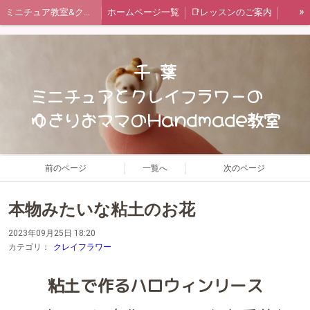
»
ミニチュア教室&クレイフラワー教室
ホームページ一覧
📑レッスンのご案内
ご予約状況カレンダー
🔍教室情報🔎
✏️ブログ
お問い合わせフォーム
🍞ミニチュア レッスンメニュー
千 葉
🥀クレイフラワー レッスンメニュー
短期集中レッスン 一覧
ミニチュアとクレイフラワーの
ゆきりおママのHandmade教室
Miniature Clay Claft 講座
日本ミニチュアフード協会認定講座
Chocolat*field監修レッスン
日本ﾐﾆﾁｭｱﾌｰﾄﾞ協会認定講座 作品集(生徒様作品有り)
ﾐﾆﾁｭｱ ｽﾃｯﾌﾟｱｯﾌﾟ 作品集(生徒様作品有り)
タイアップ企画
クレイフラワー基礎必修
前のページ
一覧へ
次のページ
クレイフラワー初級編 作品集
クレイフラワー中級編 作品集
本物みたいな粘土のお花
クレイフラワー上級編 作品集
😊体験画像コーナー
レッスン風景
2023年09月25日 18:20
生徒様のお声Part1
生徒様のお声Part２
📋️ゆきりお通信
カテゴリ：
クレイフラワー
基礎科 Ⅰ ①野菜
基礎科 Ⅰ ②パン
基礎科 Ⅰ ③ケーキ
粘土で作るハロウィンリース
基礎科 Ⅰ ④キッチン
基礎科 Ⅱ ⑤お皿
基礎科 Ⅱ ⑥おもちゃ